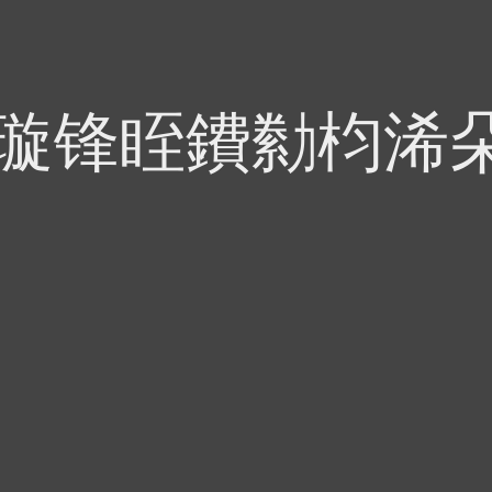
偍璇锋眰鐨勬枃浠