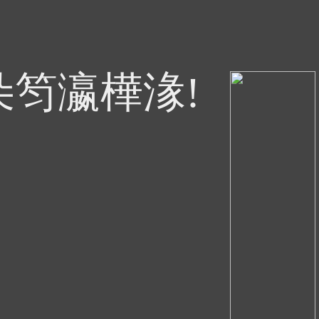
朵笉瀛樺湪!