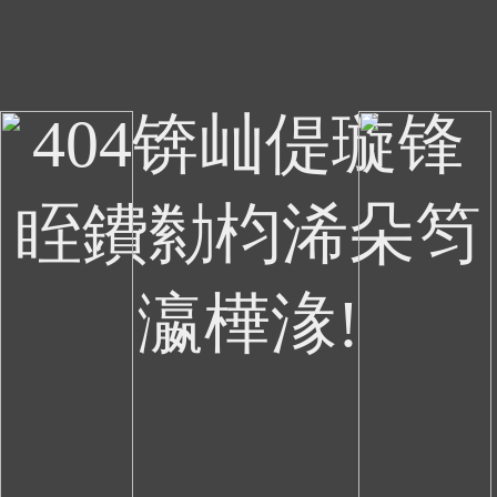
404锛屾偍璇锋
眰鐨勬枃浠朵笉
瀛樺湪!