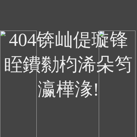
404锛屾偍璇锋
眰鐨勬枃浠朵笉
瀛樺湪!