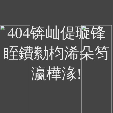
404锛屾偍璇锋
眰鐨勬枃浠朵笉
瀛樺湪!