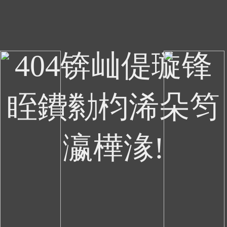
404锛屾偍璇锋
眰鐨勬枃浠朵笉
瀛樺湪!