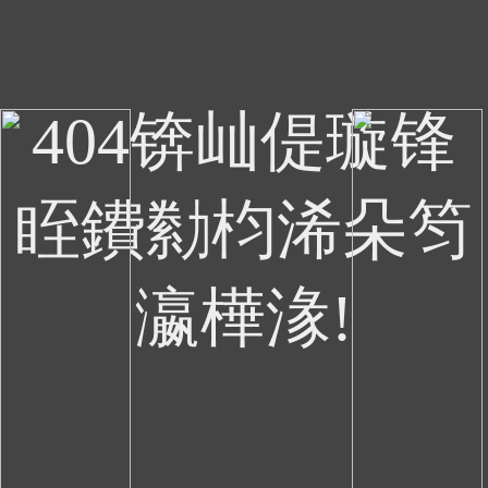
404锛屾偍璇锋
眰鐨勬枃浠朵笉
瀛樺湪!