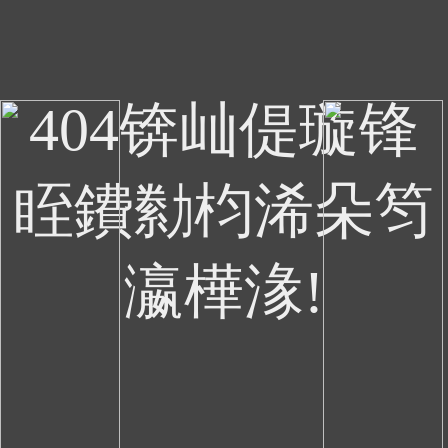
404锛屾偍璇锋
眰鐨勬枃浠朵笉
瀛樺湪!