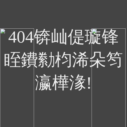
404锛屾偍璇锋
眰鐨勬枃浠朵笉
瀛樺湪!