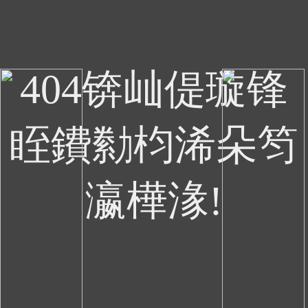
404锛屾偍璇锋
眰鐨勬枃浠朵笉
瀛樺湪!