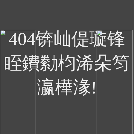
404锛屾偍璇锋
眰鐨勬枃浠朵笉
瀛樺湪!