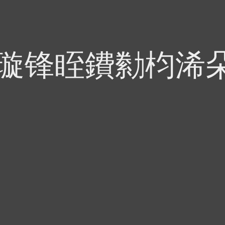
偍璇锋眰鐨勬枃浠