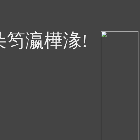
朵笉瀛樺湪!