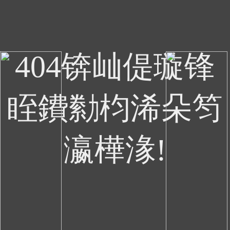
404锛屾偍璇锋
眰鐨勬枃浠朵笉
瀛樺湪!