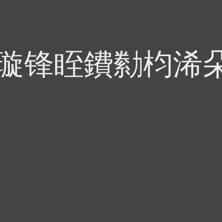
偍璇锋眰鐨勬枃浠