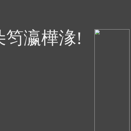
朵笉瀛樺湪!