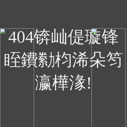
404锛屾偍璇锋
眰鐨勬枃浠朵笉
瀛樺湪!