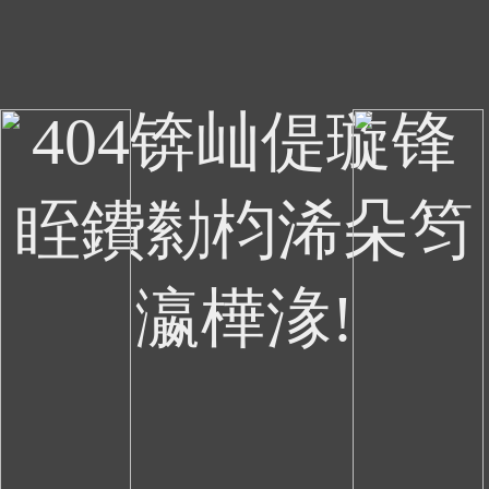
404锛屾偍璇锋
眰鐨勬枃浠朵笉
瀛樺湪!