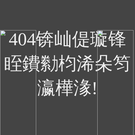
404锛屾偍璇锋
眰鐨勬枃浠朵笉
瀛樺湪!