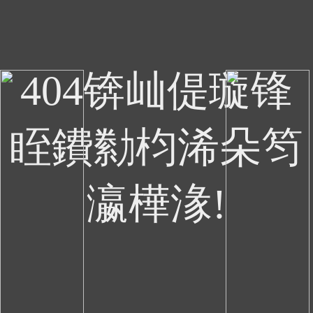
404锛屾偍璇锋
眰鐨勬枃浠朵笉
瀛樺湪!