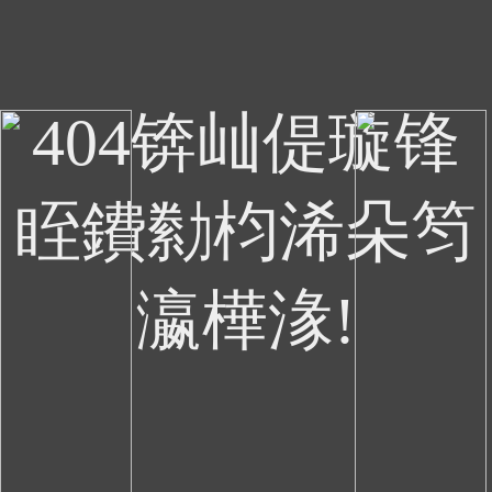
404锛屾偍璇锋
眰鐨勬枃浠朵笉
瀛樺湪!