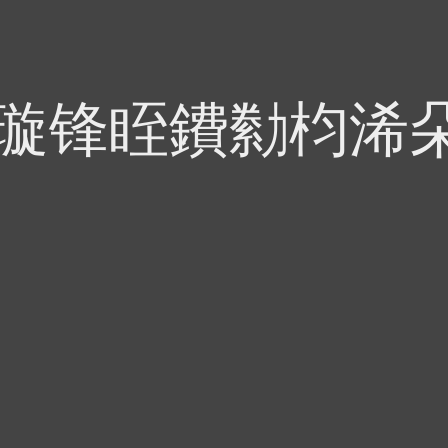
偍璇锋眰鐨勬枃浠