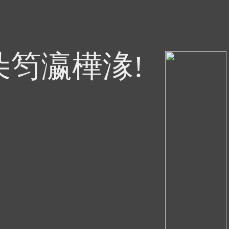
朵笉瀛樺湪!