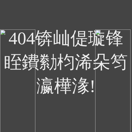
404锛屾偍璇锋
眰鐨勬枃浠朵笉
瀛樺湪!