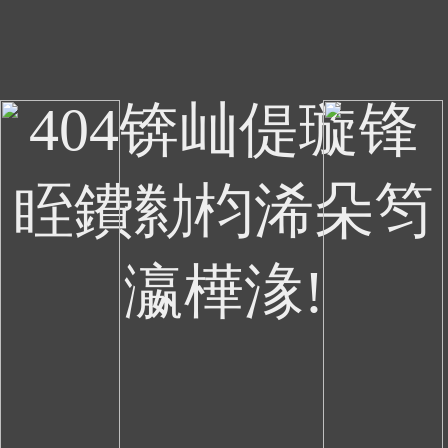
404锛屾偍璇锋
眰鐨勬枃浠朵笉
瀛樺湪!