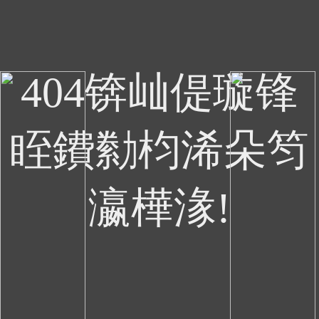
404锛屾偍璇锋
眰鐨勬枃浠朵笉
瀛樺湪!