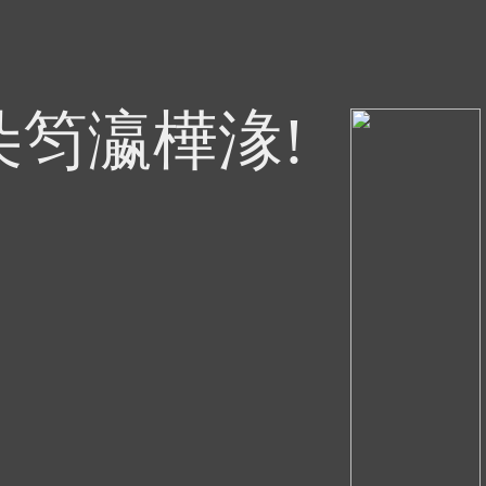
朵笉瀛樺湪!