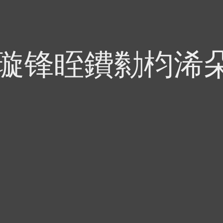
偍璇锋眰鐨勬枃浠