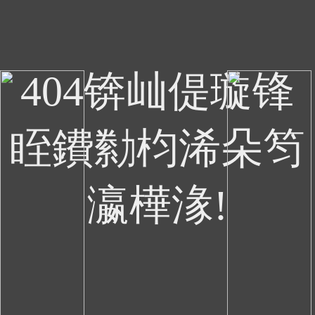
404锛屾偍璇锋
眰鐨勬枃浠朵笉
瀛樺湪!