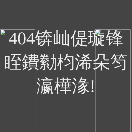
404锛屾偍璇锋
眰鐨勬枃浠朵笉
瀛樺湪!